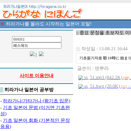
※
히라가나를 몰라도 시작하는 일본어 포탈!
:: 중요 문장을 초보자도 
작성일 : 13-08-21 16:44
|
기초듣기자료 朝 10時に 始ま
글쓴이 :
덴뿌라
사이트 이용안내
ss_51.mp3 (842.2K)
[48]
ss_51.hwp (20.0K)
[11]
D
▒
히라가나 일본어 공부방
-
히라가나/가타가나 (왕기초 입문)
-
기초 일본어 문법 (이거면 기초완
성)
-
기초 일본어 회화 (기본적인 문장
응용)