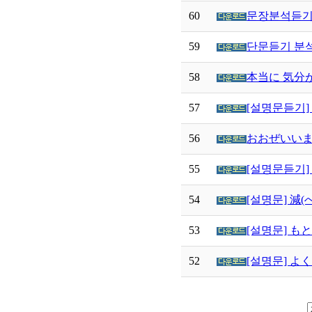
60
문장분석듣기]
59
단문듣기 분석
58
本当に 気分が
57
[설명문듣기]
56
おおぜいいます
55
[설명문듣기]
54
[설명문] 減
53
[설명문] もと
52
[설명문] よく