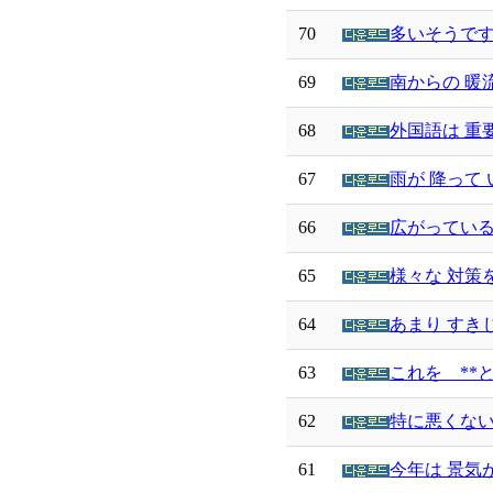
70
多いそうです
69
南からの 暖
68
外国語は 重
67
雨が 降って 
66
広がっている
65
様々な 対策
64
あまり すき
63
これを **
62
特に悪くない
61
今年は 景気