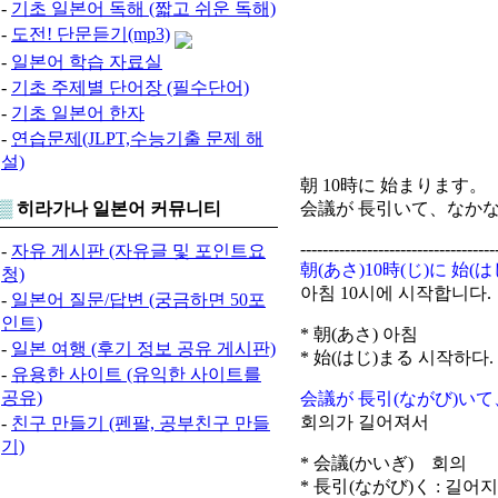
-
기초 일본어 독해 (짧고 쉬운 독해)
-
도전! 단문듣기(mp3)
-
일본어 학습 자료실
-
기초 주제별 단어장 (필수단어)
-
기초 일본어 한자
-
연습문제(JLPT,수능기출 문제 해
설)
朝 10時に 始まります。
▒
히라가나 일본어 커뮤니티
会議が 長引いて、なか
-----------------------------------
-
자유 게시판 (자유글 및 포인트요
朝(あさ)10時(じ)に 始
청)
아침 10시에 시작합니다.
-
일본어 질문/답변 (궁금하면 50포
인트)
* 朝(あさ) 아침
-
일본 여행 (후기 정보 공유 게시판)
* 始(はじ)まる 시작하다.
-
유용한 사이트 (유익한 사이트를
공유)
会議が 長引(ながび)いて
회의가 길어져서
-
친구 만들기 (펜팔, 공부친구 만들
기)
* 会議(かいぎ) 회의
* 長引(ながび)く : 길어