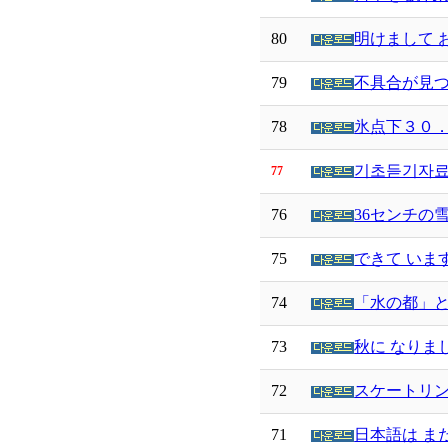
80
明けまして 
79
不具合が見つ
78
氷点下３０．
기초듣기자료 
77
76
36センチの
75
できて いま
74
「水の都」と
73
秋に なりま
72
スケートリン
71
日本語は まだ