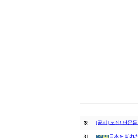
[공지] 도전! 단문듣
※
81
日本を 訪れ