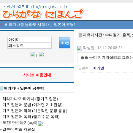
※
히라가나를 몰라도 시작하는 일본어 포탈!
▒ 자유게시판 : 수다떨기, 출첵,
작성일 : 13-12-20 08:53
|
슬슬 눈이 지겨워질려고 그러는데
글쓴이 :
미카엘
사이트 이용안내
▒
히라가나 일본어 공부방
-
히라가나/가타가나 (왕기초 입문)
-
기초 일본어 문법 (이거면 기초완성)
-
기초 일본어 회화 (기본적인 문장 응용)
-
기초 일본어 독해 (짧고 쉬운 독해)
-
도전! 단문듣기(mp3)
-
일본어 학습 자료실