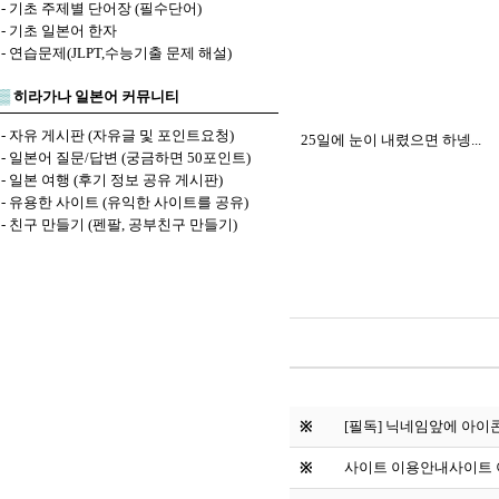
-
기초 주제별 단어장 (필수단어)
-
기초 일본어 한자
-
연습문제(JLPT,수능기출 문제 해설)
▒
히라가나 일본어 커뮤니티
-
자유 게시판 (자유글 및 포인트요청)
25일에 눈이 내렸으면 하넹...
-
일본어 질문/답변 (궁금하면 50포인트)
-
일본 여행 (후기 정보 공유 게시판)
-
유용한 사이트 (유익한 사이트를 공유)
-
친구 만들기 (펜팔, 공부친구 만들기)
[필독] 닉네임앞에 아이
※
사이트 이용안내
사이트
※