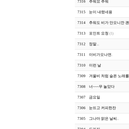
7316
추워요 추워
7315
눈이 내렸네용
7314
추워도 비가 안오니깐 
7313
포인트 요청
(1)
7312
정말...
7311
이비가오나면.
7310
이런 날
7309
겨울비 처럼 슬픈 노래를..
7308
너~~~무 놀았다
7307
금요일
7306
눈뜨고 커피한잔
7305
그나마 맑은 날씨..