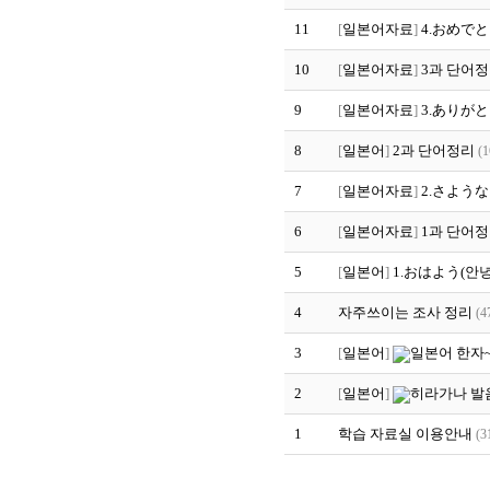
11
[
일본어자료
]
4.おめでと
10
[
일본어자료
]
3과 단어
9
[
일본어자료
]
3.ありがと
8
[
일본어
]
2과 단어정리
(1
7
[
일본어자료
]
2.さような
6
[
일본어자료
]
1과 단어
5
[
일본어
]
1.おはよう(안녕
4
자주쓰이는 조사 정리
(4
3
[
일본어
]
일본어 한자~
2
[
일본어
]
히라가나 발
1
학습 자료실 이용안내
(3