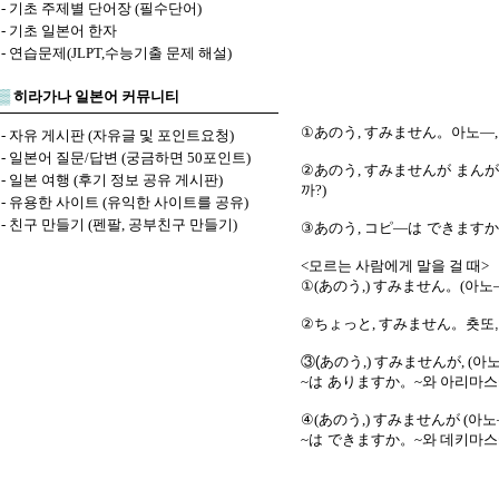
-
기초 주제별 단어장 (필수단어)
-
기초 일본어 한자
-
연습문제(JLPT,수능기출 문제 해설)
▒
히라가나 일본어 커뮤니티
①
あのう
,
すみません
。아노―,
-
자유 게시판 (자유글 및 포인트요청)
-
일본어 질문/답변 (궁금하면 50포인트)
②
あのう
,
すみませんが まんが
-
일본 여행 (후기 정보 공유 게시판)
까?)
-
유용한 사이트 (유익한 사이트를 공유)
-
친구 만들기 (펜팔, 공부친구 만들기)
③
あのう
,
コピ
―
は できますか
<모르는 사람에게 말을 걸 때>
①(
あのう
,)
すみません
。(아노―
②
ちょっと
,
すみません。춋또,
③(あのう
,)
すみませんが
, (
~
は ありますか
。~와 아리마스카
④(
あのう
,)
すみませんが
(아노
~
は できますか
。~와 데키마스카