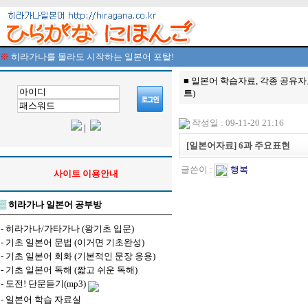
※
히라가나를 몰라도 시작하는 일본어 포탈!
■ 일본어 학습자료, 각종 공유자
트
)
작성일 : 09-11-20 21:16
|
[일본어자료] 6과 주요표현
글쓴이 :
행복
사이트 이용안내
▒
히라가나 일본어 공부방
-
히라가나/가타가나 (왕기초 입문)
-
기초 일본어 문법 (이거면 기초완성)
-
기초 일본어 회화 (기본적인 문장 응용)
-
기초 일본어 독해 (짧고 쉬운 독해)
-
도전! 단문듣기(mp3)
-
일본어 학습 자료실