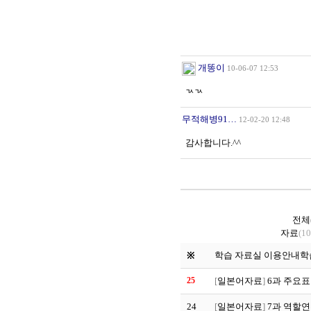
개똥이
10-06-07 12:53
ㄳㄳ
무적해병91…
12-02-20 12:48
감사합니다.^^
전체
자료
(10
학습 자료실 이용안내
학
※
25
[
일본어자료
]
6과 주요
24
[
일본어자료
]
7과 역할