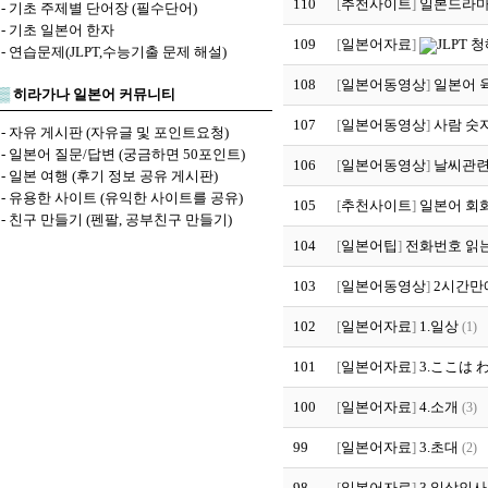
110
[
추천사이트
]
일본드라마 
-
기초 주제별 단어장 (필수단어)
-
기초 일본어 한자
109
[
일본어자료
]
JLPT 
-
연습문제(JLPT,수능기출 문제 해설)
108
[
일본어동영상
]
일본어 육하
▒
히라가나 일본어 커뮤니티
107
[
일본어동영상
]
사람 숫
-
자유 게시판 (자유글 및 포인트요청)
-
일본어 질문/답변 (궁금하면 50포인트)
106
[
일본어동영상
]
날씨관련
-
일본 여행 (후기 정보 공유 게시판)
-
유용한 사이트 (유익한 사이트를 공유)
105
[
추천사이트
]
일본어 회화
-
친구 만들기 (펜팔, 공부친구 만들기)
104
[
일본어팁
]
전화번호 읽
103
[
일본어동영상
]
2시간만
102
[
일본어자료
]
1.일상
(1)
101
[
일본어자료
]
3.ここは 
100
[
일본어자료
]
4.소개
(3)
99
[
일본어자료
]
3.초대
(2)
98
[
일본어자료
]
3.일상인사