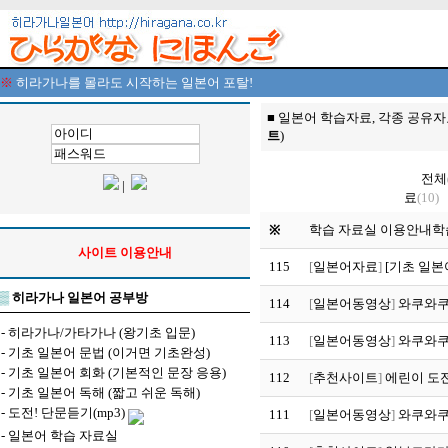
※
히라가나를 몰라도 시작하는 일본어 포탈!
■ 일본어 학습자료, 각종 공유자
트
)
전체
|
료
(10)
학습 자료실 이용안내
학
※
사이트 이용안내
115
[
일본어자료
]
[기초 일본
▒
히라가나 일본어 공부방
114
[
일본어동영상
]
와쿠와쿠 
-
히라가나/가타가나 (왕기초 입문)
113
[
일본어동영상
]
와쿠와쿠 
-
기초 일본어 문법 (이거면 기초완성)
-
기초 일본어 회화 (기본적인 문장 응용)
112
[
추천사이트
]
에린이 도전
-
기초 일본어 독해 (짧고 쉬운 독해)
-
도전! 단문듣기(mp3)
111
[
일본어동영상
]
와쿠와쿠 
-
일본어 학습 자료실