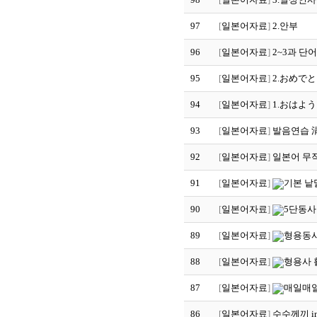
97
[
일본어자료
]
2.안부
96
[
일본어자료
]
2~3과 단
95
[
일본어자료
]
2.おめで
94
[
일본어자료
]
1.おはよ
93
[
일본어자료
]
발음연습 
92
[
일본어자료
]
일본어 무
91
[
일본어자료
]
기본 낱
90
[
일본어자료
]
5단동사
89
[
일본어자료
]
형용동사
88
[
일본어자료
]
형용사 
87
[
일본어자료
]
매일매일일
86
[
일본어자료
]
수수께끼 in 