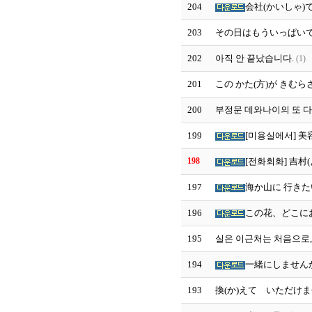
204
会社(かいしゃ)
203
その日はもういっぱいです
202
아직 안 끝났습니다.
(1)
201
この かた(方)が きむら
200
부정문 데와나이의 또 다
199
[미용실에서] 美容
198
[전화회화] 吉村
197
海か山に 行きた
196
この花、どこにお
195
실은 이근처는 처음으로,
194
一緒にしませんか
193
換(か)えて いただけま