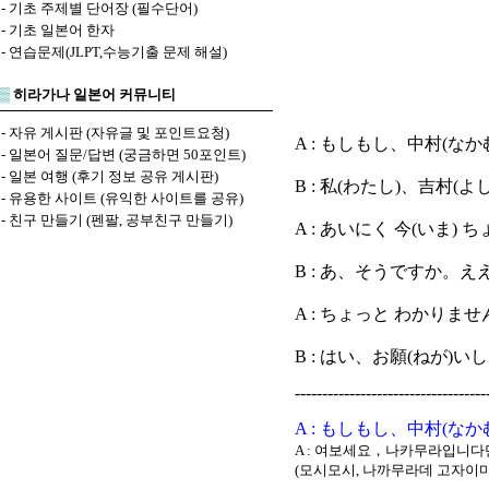
-
기초 주제별 단어장 (필수단어)
-
기초 일본어 한자
-
연습문제(JLPT,수능기출 문제 해설)
▒
히라가나 일본어 커뮤니티
-
자유 게시판 (자유글 및 포인트요청)
A : もしもし、中村(な
-
일본어 질문/답변 (궁금하면 50포인트)
-
일본 여행 (후기 정보 공유 게시판)
B : 私(わたし)、吉村
-
유용한 사이트 (유익한 사이트를 공유)
-
친구 만들기 (펜팔, 공부친구 만들기)
A : あいにく 今(いま)
B : あ、そうですか。え
A : ちょっと わかり
B : はい、お願(ねが)い
-----------------------------------
A : もしもし、中村(な
A : 여보세요，나카무라입니다
(모시모시, 나까무라데 고자이