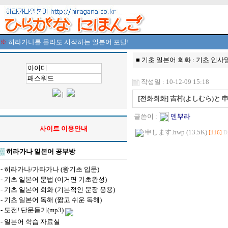
※
히라가나를 몰라도 시작하는 일본어 포탈!
■ 기초 일본어 회화 : 기초 인사
작성일 : 10-12-09 15:18
|
[전화회화] 吉村(よしむら)と 
글쓴이 :
덴뿌라
사이트 이용안내
申します.hwp (13.5K)
[116]
D
▒
히라가나 일본어 공부방
-
히라가나/가타가나 (왕기초 입문)
-
기초 일본어 문법 (이거면 기초완성)
-
기초 일본어 회화 (기본적인 문장 응용)
-
기초 일본어 독해 (짧고 쉬운 독해)
-
도전! 단문듣기(mp3)
-
일본어 학습 자료실