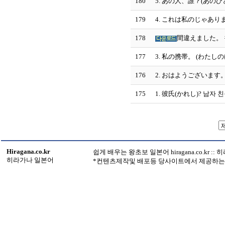
180
5. あの人、誰？(あのひ
179
4. これは私のじゃあり
178
間違えました。 
177
3. 私の携帯。 (わたし
176
2. おはようございます
175
1. 彼氏(かれし)? 남자 
Hiragana.co.kr
쉽게 배우는 왕초보 일본어 hiragana.co.kr :
히라가나 일본어
*컨텐츠제작및 배포등 당사이트에서 제공하는