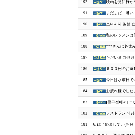
192
映画を見に行か
191
まだまだ 暑いで
190
소녀시대 일본 쇼
189
私のレッスンは何
188
***さんは冬休
187
ただいま 다녀왔
186
６００円のお返し
185
今日は水曜日です
184
お疲れ様でした。
183
[문구점에서] 
182
レストラン 식당
181
6. はじめまして。(처음