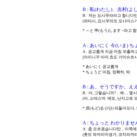
B : 私(わたし)、吉村
B : 저는 요시무라라고 합니
(와타시, 요시무라또 모시마스
* ～と 申(もう)します ~라고 
A : あいにく 今(いま)
A : 공교롭게 지금 마침 외출
(아이니꾸 이마 쵸도 가이슈츠시떼
* あいにく 공교롭게
* ちょうど 마침, 정확히, 딱.
B : あ、そうですか。え
B : 아, 그렇습니까?．에-，몇
(아, 소데스까. 에또, 난지고로
* 戻(もど)る (1단) 되돌아오다
A : ちょっと わかり
A : 좀 모르겠습니다만，이쪽
(춋또 와까리마셍가, 코치라까