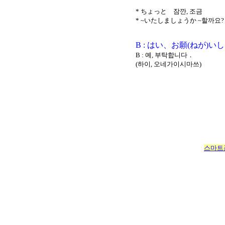
* ちょっと 잠깐, 조금
* ~いたしましょうか ~할까요?
B : はい、お願(ねが)い
B : 예, 부탁합니다．
(하이, 오네가이시마쓰)
스마트폰