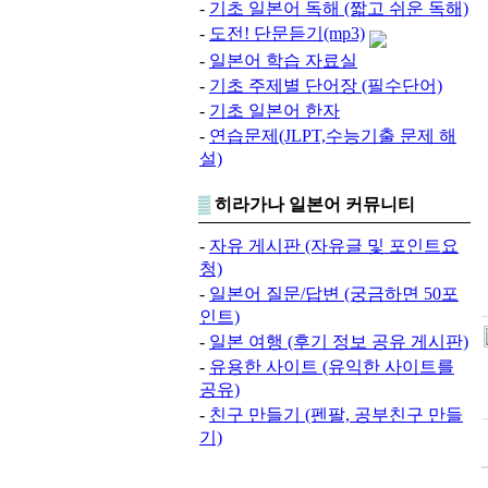
-
기초 일본어 독해 (짧고 쉬운 독해)
-
도전! 단문듣기(mp3)
-
일본어 학습 자료실
-
기초 주제별 단어장 (필수단어)
-
기초 일본어 한자
-
연습문제(JLPT,수능기출 문제 해
설)
▒
히라가나 일본어 커뮤니티
-
자유 게시판 (자유글 및 포인트요
청)
-
일본어 질문/답변 (궁금하면 50포
인트)
-
일본 여행 (후기 정보 공유 게시판)
-
유용한 사이트 (유익한 사이트를
공유)
-
친구 만들기 (펜팔, 공부친구 만들
기)