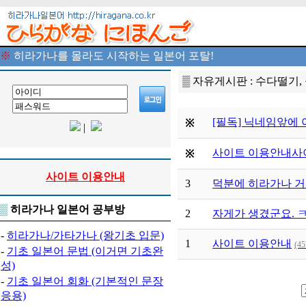
※
히라가나를 몰라도 시작하는 일본어 포탈!
▒ 자유게시판 : 수다떨기,
[필독] 닉네임앞에
※
|
사이트 이용안내
사
※
사이트 이용안내
3
덕분에 히라가나 거
▒
히라가나 일본어 공부방
2
자게가 생겼군요. ㅋ,
-
히라가나/가타가나 (왕기초 입문)
1
사이트 이용안내
(45
-
기초 일본어 문법 (이거면 기초완
성)
-
기초 일본어 회화 (기본적인 문장
응용)